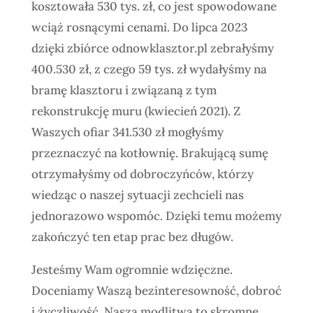
kosztowała 530 tys. zł, co jest spowodowane
wciąż rosnącymi cenami. Do lipca 2023
dzięki zbiórce odnowklasztor.pl zebrałyśmy
400.530 zł, z czego 59 tys. zł wydałyśmy na
bramę klasztoru i związaną z tym
rekonstrukcję muru (kwiecień 2021). Z
Waszych ofiar 341.530 zł mogłyśmy
przeznaczyć na kotłownię. Brakującą sumę
otrzymałyśmy od dobroczyńców, którzy
wiedząc o naszej sytuacji zechcieli nas
jednorazowo wspomóc. Dzięki temu możemy
zakończyć ten etap prac bez długów.
Jesteśmy Wam ogromnie wdzięczne.
Doceniamy Waszą bezinteresowność, dobroć
i życzliwość. Nasza modlitwa to skromne